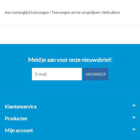
Product: Koffiemolen carimali - 31x58x20 lxbxh
Aan verlanglijst toevoegen
/
Toevoegen om te vergelijken
/
Afdrukken
*Al onze prijzen zijn Excl. 21% BTW**
- Op al onze gebruikte horeca apparatuur 2 maanden garantie
uitgezonderd van de gereviseerde bakwanden/Frituurwanden.
- Op al onze nieuwe horeca apparatuur 1 jaar garantie.
Horeca Professional Center B.V.
Meld je aan voor onze nieuwsbrief:
Nijverheidsweg-Noord 119
3812 PL Amersfoort
ABONNEER
Openingstijden:
Maandag t/m Vrijdag 8:00 uur t/m 17:00 uur.
Klantenservice
Producten
Mijn account