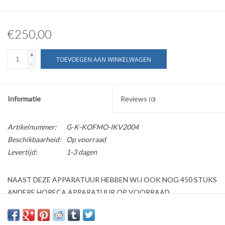
€250,00
+
TOEVOEGEN AAN WINKELWAGEN
-
Informatie
Reviews
(0)
Artikelnummer:
G-K-KOFMO-IKV2004
Beschikbaarheid:
Op voorraad
Levertijd:
1-3 dagen
NAAST DEZE APPARATUUR HEBBEN WIJ OOK NOG 450 STUKS
ANDERE HORECA APPARATUUR OP VOORRAAD
Kijk ook op onze website horecaprofessionalcenter punt nl, om
direct te kunnen bestellen.