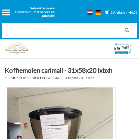
Home
Gebruikte horeca
apparatuur.... met service en
0 Artikelen - €0,00
garantie!
2dehands Horeca
Nieuwe apparatuur
Gereviseerde Bakwanden
Koffiemolen carimali - 31x58x20 lxbxh
HOME
/
KOFFIEMOLEN CARIMALI - 31X58X20 LXBXH
GN Bakken
Onderdelen bakwanden
Ventilatie kanalen
Over ons