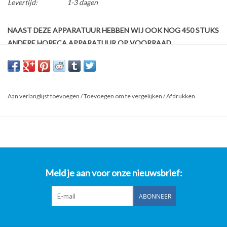
Levertijd:
1-3 dagen
NAAST DEZE APPARATUUR HEBBEN WIJ OOK NOG 450 STUKS
ANDERE HORECA APPARATUUR OP VOORRAAD
Kijk ook op onze website horecaprofessionalcenter punt nl, om
direct te kunnen bestellen.
Wij bieden aan: Koelwerkbank 3drs Foster
Aan verlanglijst toevoegen
/
Toevoegen om te vergelijken
/
Afdrukken
Nieuwprijs €6.050!
Functioneert ook in relatief zeer warme ruimtes
Koelwerkbank 3drs Foster EP1/3M
Meld je aan voor onze nieuwsbrief:
Specificaties fabrikant:
ABONNEER
Ontdek de ultieme werkbank die niet alleen efficiënt is, maar ook
eenvoudig te reinigen en te onderhouden! Deze werkbank is
ontworpen met het oog op gebruiksgemak en hygiene, en biedt tal