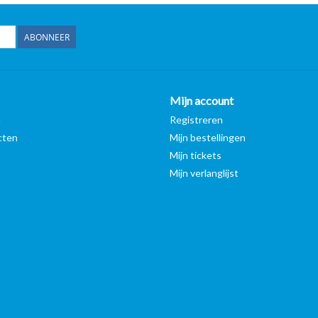
Volledig originele revisie
ABONNEER
Bij Horeca Professional Center B.V. worden onze b
volledig volgens de oorspronkelijke fabrieksspecifi
Mijn account
technische aanpassingen aan de bakwand uitgevoe
n
Registreren
cten
Mijn bestellingen
Hierdoor blijft de bakwand
in de originele staat
zoal
Mijn tickets
belangrijk uitgangspunt met het oog op veiligheid,
Mijn verlanglijst
bakwand.
Een grondige revisie
Omdat het merendeel van de gebruikte bakwande
mankementen
vertonen, zoals lekkende ketels en v
technische vervuiling
vertoont. Worden alle bakwan