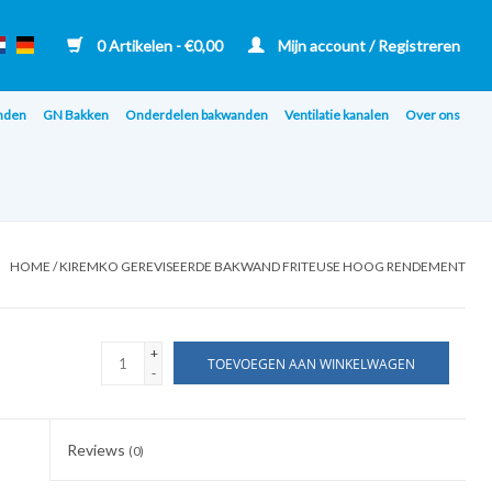
0 Artikelen - €0,00
Mijn account / Registreren
nden
GN Bakken
Onderdelen bakwanden
Ventilatie kanalen
Over ons
HOME
/
KIREMKO GEREVISEERDE BAKWAND FRITEUSE HOOG RENDEMENT
+
TOEVOEGEN AAN WINKELWAGEN
-
Reviews
(0)