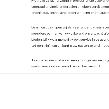
Met ruim 23 jaar ervaring in professionele bakwand
voorraad originele onderdelen en eigen servicemont
onderhoud, technische ondersteuning en reparatie
Daarnaast begrijpen wij als geen ander dat een stor
meerdere pannen van uw bakwand onverwacht uitva
bieden wij – waar mogelijk – ook
service in de avo
tot een minimum en kunt u uw gasten zo snel mogel
Juist deze combinatie van een grondige revisie, or
maakt voor veel van onze klanten het verschil.
Zo werkt onze revisie
Bekijk onze revisievideo op YouTube voor een duide
QR-code bij de laatste afbeelding in deze advertent