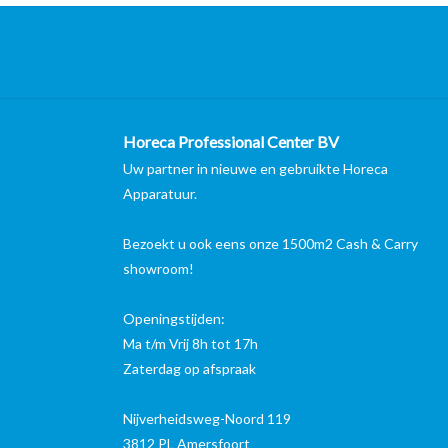
akwanden uitsluitend gereviseerd met originele onderdelen en
caties. Er worden door ons geen constructieve wijzigingen of
Horeca Professional Center BV
rd.
Uw partner in nieuwe en gebruikte Horeca
Apparatuur.
s deze door de fabrikant is ontworpen. Dit is voor ons een
 betrouwbaarheid en de oorspronkelijke CE-uitvoering van de
Bezoekt u ook eens onze 1500m2 Cash & Carry
showroom!
Openingstijden:
Ma t/m Vrij 8h tot 17h
Zaterdag op afspraak
n bij binnenkomst buitengewoon
ernstige technische
eiligheden die overbrugd zijn. En ook nog eens
ernstige visuele en
Nijverheidsweg-Noord 119
den bij ons met een verkoopwaarde vanaf € 5.000 volledig
3812 PL Amersfoort