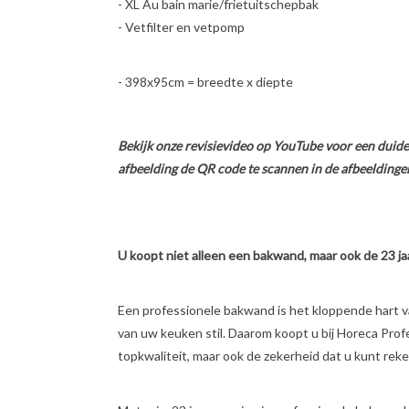
- XL Au bain marie/frietuitschepbak
- Vetfilter en vetpomp
- 398x95cm = breedte x diepte
Bekijk onze revisievideo op YouTube voor een duidelij
afbeelding de QR code te scannen in de afbeeldinge
U koopt niet alleen een bakwand, maar ook de 23 jaa
Een professionele bakwand is het kloppende hart v
van uw keuken stil. Daarom koopt u bij Horeca Prof
topkwaliteit, maar ook de zekerheid dat u kunt rek