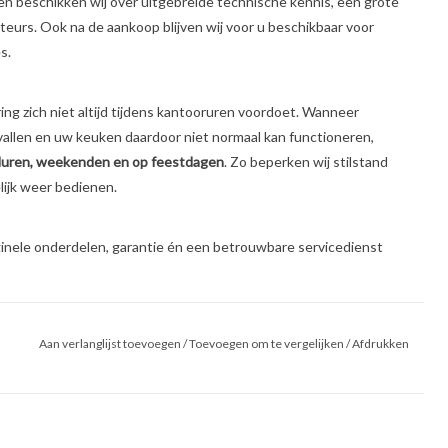
en beschikken wij over uitgebreide technische kennis, een grote
eurs. Ook na de aankoop blijven wij voor u beschikbaar voor
s.
ing zich niet altijd tijdens kantooruren voordoet. Wanneer
llen en uw keuken daardoor niet normaal kan functioneren,
nduren, weekenden en op feestdagen
. Zo beperken wij stilstand
ijk weer bedienen.
iginele onderdelen, garantie én een betrouwbare servicedienst
Aan verlanglijst toevoegen
/
Toevoegen om te vergelijken
/
Afdrukken
lijk beeld van ons complete revisieproces. Scan eenvoudig de
ie.