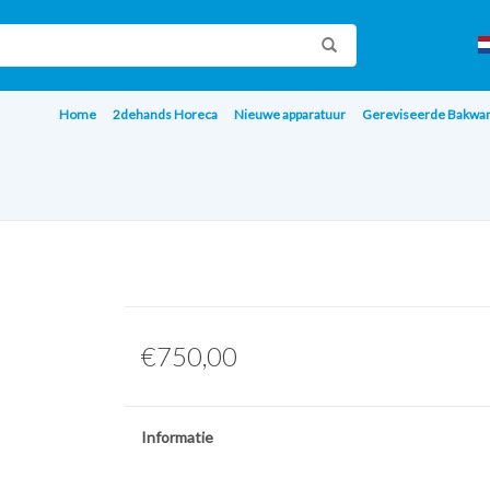
Home
2dehands Horeca
Nieuwe apparatuur
Gereviseerde Bakwa
€750,00
Informatie