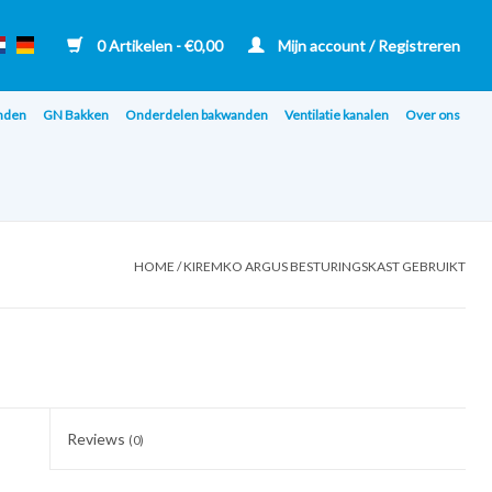
0 Artikelen - €0,00
Mijn account / Registreren
nden
GN Bakken
Onderdelen bakwanden
Ventilatie kanalen
Over ons
HOME
/
KIREMKO ARGUS BESTURINGSKAST GEBRUIKT
Reviews
(0)