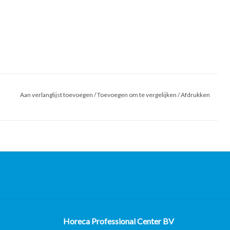
Aan verlanglijst toevoegen
/
Toevoegen om te vergelijken
/
Afdrukken
Horeca Professional Center BV