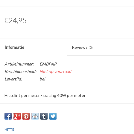
€24,95
Informatie
Reviews
(0)
Artikelnummer:
EMBPAP
Beschikbaarheid:
Niet op voorraad
Levertijd:
bel
Hittelint per meter - tracing 40W per meter
Voor omwikkeling vetleiding bakwand, voor het voor verwarmen
van de vetleiding.
Aangezien hij eromheen gewikkeld w
HITTE