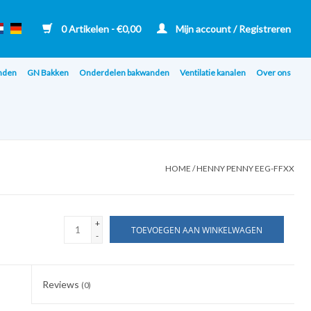
0 Artikelen - €0,00
Mijn account / Registreren
nden
GN Bakken
Onderdelen bakwanden
Ventilatie kanalen
Over ons
HOME
/
HENNY PENNY EEG-FFXX
+
TOEVOEGEN AAN WINKELWAGEN
-
Reviews
(0)