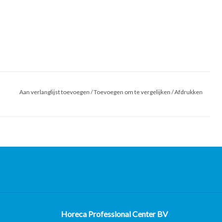
Aan verlanglijst toevoegen
/
Toevoegen om te vergelijken
/
Afdrukken
Horeca Professional Center BV