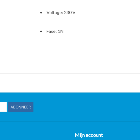
Voltage: 230 V
Fase: 1N
Frequentie: 50 Hz
Ampère: 7 A
Vermogen: 1610 W
IP-classificatie: IPX4
ABONNEER
Gas
Mijn account