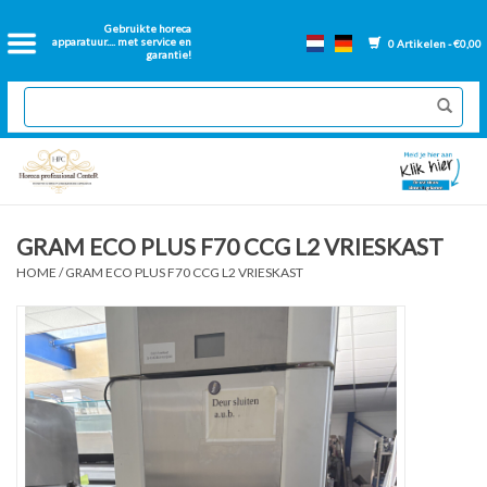
Home
Gebruikte horeca
apparatuur.... met service en
0 Artikelen - €0,00
garantie!
2dehands Horeca
Nieuwe apparatuur
Gereviseerde Bakwanden
GRAM ECO PLUS F70 CCG L2 VRIESKAST
HOME
/
GRAM ECO PLUS F70 CCG L2 VRIESKAST
GN Bakken
Onderdelen bakwanden
Ventilatie kanalen
Over ons