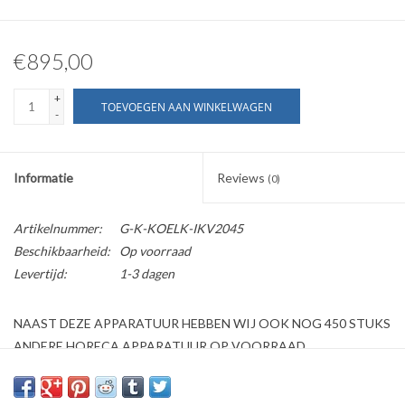
€895,00
+
TOEVOEGEN AAN WINKELWAGEN
-
Informatie
Reviews
(0)
Artikelnummer:
G-K-KOELK-IKV2045
Beschikbaarheid:
Op voorraad
Levertijd:
1-3 dagen
NAAST DEZE APPARATUUR HEBBEN WIJ OOK NOG 450 STUKS
ANDERE HORECA APPARATUUR OP VOORRAAD
Kijk ook op onze website horecaprofessionalcenter punt nl, om
direct te kunnen bestellen.