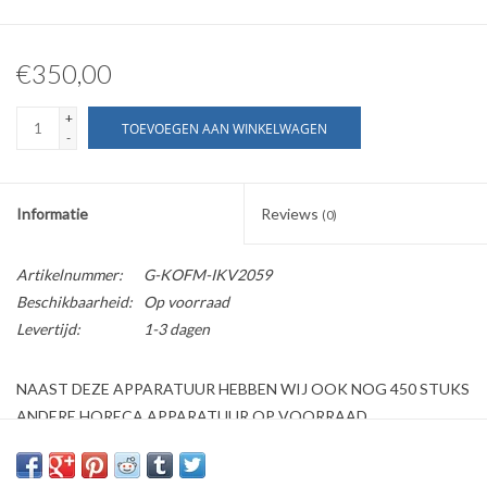
€350,00
+
TOEVOEGEN AAN WINKELWAGEN
-
Informatie
Reviews
(0)
Artikelnummer:
G-KOFM-IKV2059
Beschikbaarheid:
Op voorraad
Levertijd:
1-3 dagen
NAAST DEZE APPARATUUR HEBBEN WIJ OOK NOG 450 STUKS
ANDERE HORECA APPARATUUR OP VOORRAAD
Kijk ook op onze website horecaprofessionalcenter punt nl, om
direct te kunnen bestellen.