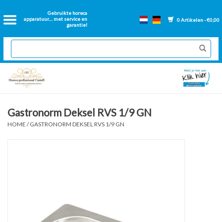
Home
Gebruikte horeca
apparatuur.... met service en
0 Artikelen - €0,00
garantie!
2dehands Horeca
Nieuwe apparatuur
Gereviseerde Bakwanden
Gastronorm Deksel RVS 1/9 GN
HOME
/
GASTRONORM DEKSEL RVS 1/9 GN
GN Bakken
Onderdelen bakwanden
Ventilatie kanalen
Over ons