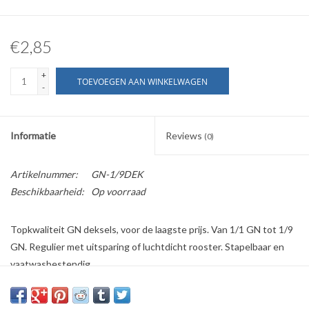
€2,85
+
TOEVOEGEN AAN WINKELWAGEN
-
Informatie
Reviews
(0)
Artikelnummer:
GN-1/9DEK
Beschikbaarheid:
Op voorraad
Topkwaliteit GN deksels, voor de laagste prijs. Van 1/1 GN tot 1/9
GN. Regulier met uitsparing of luchtdicht rooster. Stapelbaar en
vaatwasbestendig.
Geschikt voor ovens, koelingen, bain-maries en chafing dishes
Gemakkelijk te reinigen door de gladde afwerking