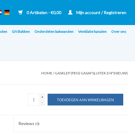
0 Artikelen - €0,00
Mijn account / Registreren
nden
GN Bakken
Onderdelen bakwanden
Ventilatie kanalen
Over ons
HOME
/
GASKLEP (PEN) GASAFSLUITER 3/4"(NIEUW)
+
TOEVOEGEN AAN WINKELWAGEN
-
Reviews
(0)