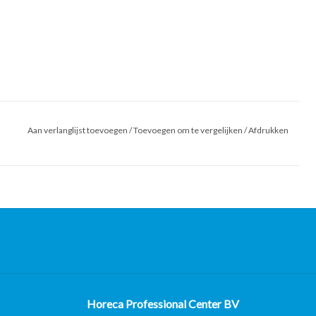
Aan verlanglijst toevoegen
/
Toevoegen om te vergelijken
/
Afdrukken
Horeca Professional Center BV