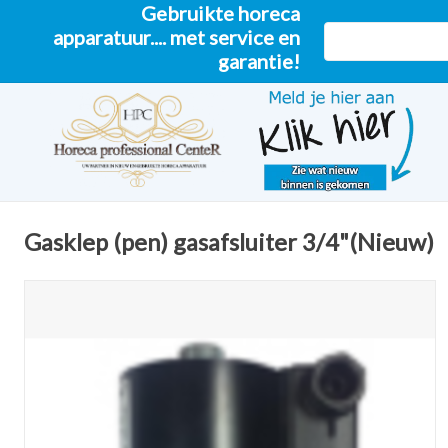
Gebruikte horeca
apparatuur.... met service en
garantie!
Gasklep (pen) gasafsluiter 3/4"(Nieuw)