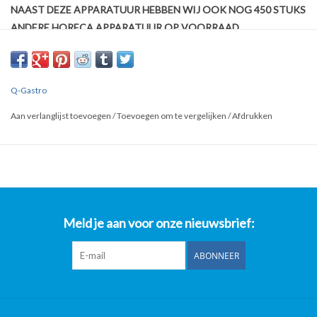
NAAST DEZE APPARATUUR HEBBEN WIJ OOK NOG 450 STUKS
ANDERE HORECA APPARATUUR OP VOORRAAD
Wij bieden aan:
Frietspaan schuimspaan frituurschep frietschep voor Kiremko
Q-Gastro
Perfecta Hegro Hakto Bakwanden/Friteuse (NIEUW!!)
Aan verlanglijst toevoegen
/
Toevoegen om te vergelijken
/
Afdrukken
210mm ‚¬37,50 (excl. 21 % BTW)
240mm ‚¬39,50 (excl. 21 % BTW)
280mm ‚¬42,50 (excl. 21 % BTW)
Meld je aan voor onze nieuwsbrief:
ABONNEER