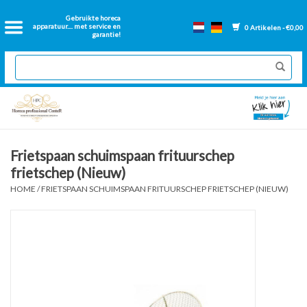
Home
Gebruikte horeca
apparatuur.... met service en
0 Artikelen - €0,00
garantie!
2dehands Horeca
Nieuwe apparatuur
Gereviseerde Bakwanden
Frietspaan schuimspaan frituurschep
frietschep (Nieuw)
GN Bakken
HOME
/
FRIETSPAAN SCHUIMSPAAN FRITUURSCHEP FRIETSCHEP (NIEUW)
Onderdelen bakwanden
Ventilatie kanalen
Over ons