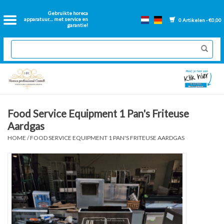
Home
Gebruikte horeca
apparatuur.... met service en
0 Artikelen - €0,00
garantie!
2dehands Horeca
Nieuwe apparatuur
Gereviseerde Bakwanden
Food Service Equipment 1 Pan's Friteuse
Aardgas
GN Bakken
HOME
/
FOOD SERVICE EQUIPMENT 1 PAN'S FRITEUSE AARDGAS
Onderdelen bakwanden
Ventilatie kanalen
Over ons