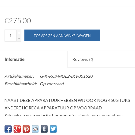
€275,00
+
TOEVOEGEN AAN WINKELWAGEN
-
Informatie
Reviews
(0)
Artikelnummer:
G-K-KOFMOL2-IKV001520
Beschikbaarheid:
Op voorraad
NAAST DEZE APPARATUUR HEBBEN WIJ OOK NOG 450 STUKS
ANDERE HORECA APPARATUUR OP VOORRAAD
Kijk ook op onze website horecaprofessionalcenter punt nl, om
direct te kunnen bestellen.
Wij bieden aan:
Cafema koffiemolen met display
(gebruikt)