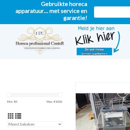
Gebruikte horeca
apparatuur.... met service en
garantie!
Zummo sinaasappelpers Z
TOEVOEGEN AAN WINKELW
Min: €
0
Max: €
1000