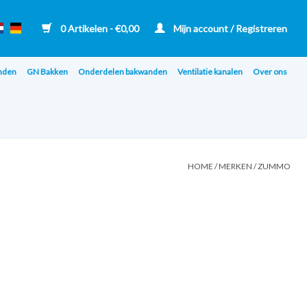
0 Artikelen - €0,00
Mijn account / Registreren
nden
GN Bakken
Onderdelen bakwanden
Ventilatie kanalen
Over ons
HOME
/
MERKEN
/
ZUMMO