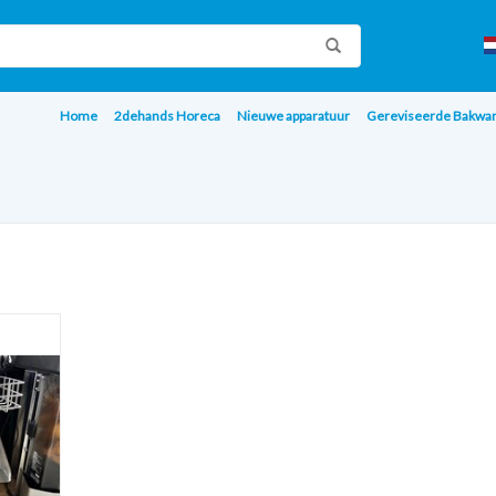
Home
2dehands Horeca
Nieuwe apparatuur
Gereviseerde Bakwa
06A
AGEN