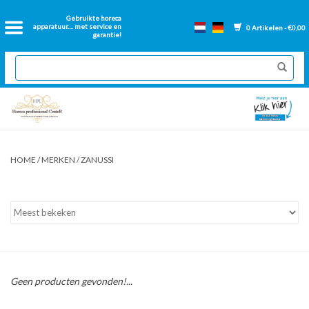
Home
Gebruikte horeca
apparatuur.... met service en
0 Artikelen - €0,00
garantie!
2dehands Horeca
Nieuwe apparatuur
Gereviseerde Bakwanden
HOME
/
MERKEN
/
ZANUSSI
GN Bakken
Onderdelen bakwanden
Ventilatie kanalen
Geen producten gevonden!...
Over ons