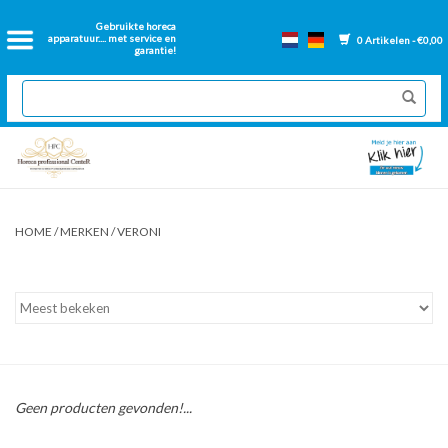
Home
Gebruikte horeca
apparatuur.... met service en
0 Artikelen - €0,00
garantie!
2dehands Horeca
Nieuwe apparatuur
Gereviseerde Bakwanden
HOME
/
MERKEN
/
VERONI
GN Bakken
Onderdelen bakwanden
Ventilatie kanalen
Geen producten gevonden!...
Over ons