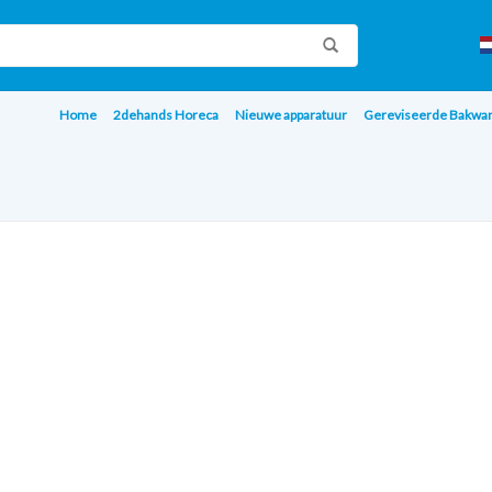
Home
2dehands Horeca
Nieuwe apparatuur
Gereviseerde Bakwa