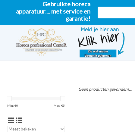
Gebruikte horeca
apparatuur.... met service en
garantie!
Geen producten gevonden!...
Min: €
0
Max: €
5