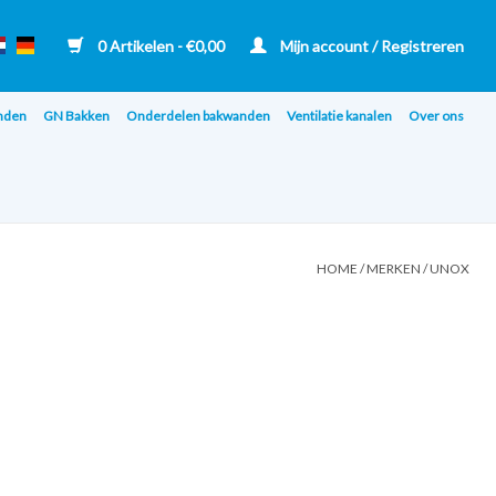
0 Artikelen - €0,00
Mijn account / Registreren
nden
GN Bakken
Onderdelen bakwanden
Ventilatie kanalen
Over ons
HOME
/
MERKEN
/
UNOX