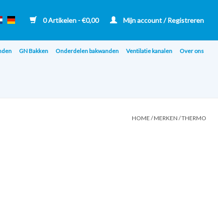
0 Artikelen - €0,00
Mijn account / Registreren
nden
GN Bakken
Onderdelen bakwanden
Ventilatie kanalen
Over ons
HOME
/
MERKEN
/
THERMO