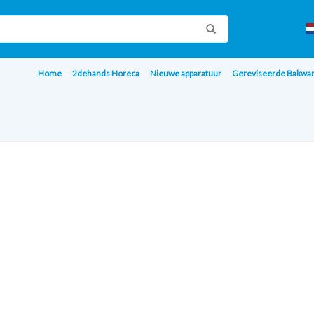
Home
2dehands Horeca
Nieuwe apparatuur
Gereviseerde Bakwa