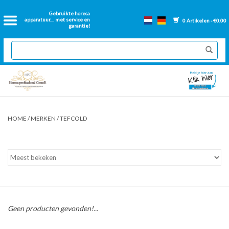
Home
Gebruikte horeca
apparatuur.... met service en
0 Artikelen - €0,00
garantie!
2dehands Horeca
Nieuwe apparatuur
Gereviseerde Bakwanden
HOME
/
MERKEN
/
TEFCOLD
GN Bakken
Onderdelen bakwanden
Ventilatie kanalen
Geen producten gevonden!...
Over ons