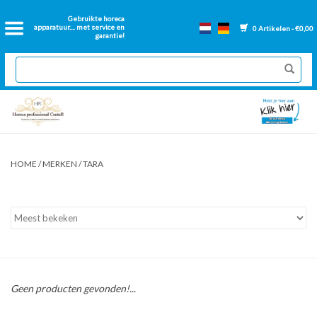
Home
Gebruikte horeca
apparatuur.... met service en
0 Artikelen - €0,00
garantie!
2dehands Horeca
Nieuwe apparatuur
Gereviseerde Bakwanden
HOME
/
MERKEN
/
TARA
GN Bakken
Onderdelen bakwanden
Ventilatie kanalen
Geen producten gevonden!...
Over ons