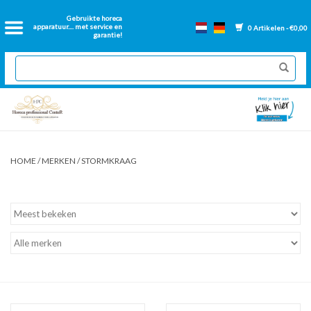
Home
Gebruikte horeca
apparatuur.... met service en
0 Artikelen - €0,00
garantie!
2dehands Horeca
Nieuwe apparatuur
Gereviseerde Bakwanden
HOME
/
MERKEN
/
STORMKRAAG
GN Bakken
Onderdelen bakwanden
Ventilatie kanalen
Over ons