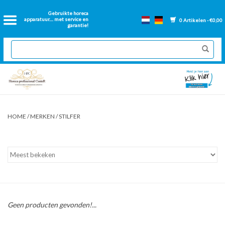
Home
Gebruikte horeca
apparatuur.... met service en
0 Artikelen - €0,00
garantie!
2dehands Horeca
Nieuwe apparatuur
Gereviseerde Bakwanden
HOME
/
MERKEN
/
STILFER
GN Bakken
Onderdelen bakwanden
Ventilatie kanalen
Geen producten gevonden!...
Over ons