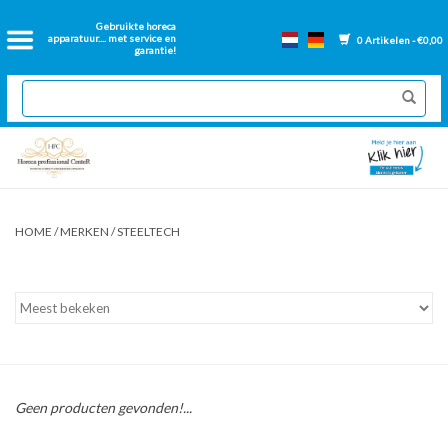
Home
Gebruikte horeca
apparatuur.... met service en
0 Artikelen - €0,00
garantie!
2dehands Horeca
Nieuwe apparatuur
Gereviseerde Bakwanden
HOME
/
MERKEN
/
STEELTECH
GN Bakken
Onderdelen bakwanden
Ventilatie kanalen
Geen producten gevonden!...
Over ons