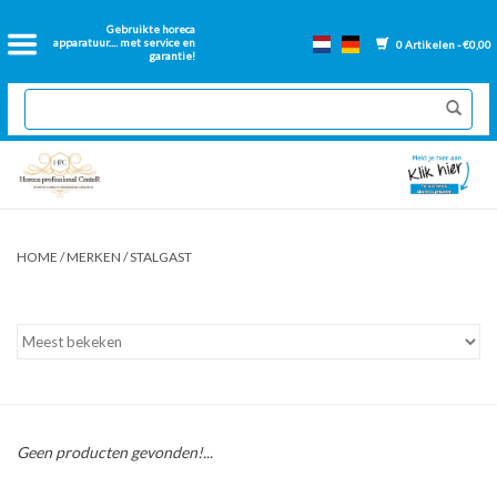
Home
Gebruikte horeca
apparatuur.... met service en
0 Artikelen - €0,00
garantie!
2dehands Horeca
Nieuwe apparatuur
Gereviseerde Bakwanden
HOME
/
MERKEN
/
STALGAST
GN Bakken
Onderdelen bakwanden
Ventilatie kanalen
Geen producten gevonden!...
Over ons