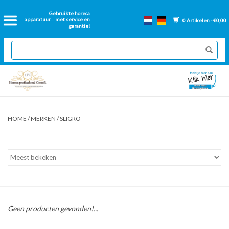
Home
Gebruikte horeca
apparatuur.... met service en
0 Artikelen - €0,00
garantie!
2dehands Horeca
Nieuwe apparatuur
Gereviseerde Bakwanden
HOME
/
MERKEN
/
SLIGRO
GN Bakken
Onderdelen bakwanden
Ventilatie kanalen
Geen producten gevonden!...
Over ons