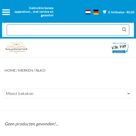
Home
Gebruikte horeca
apparatuur.... met service en
0 Artikelen - €0,00
garantie!
2dehands Horeca
Nieuwe apparatuur
Gereviseerde Bakwanden
HOME
/
MERKEN
/
SILKO
GN Bakken
Onderdelen bakwanden
Ventilatie kanalen
Geen producten gevonden!...
Over ons