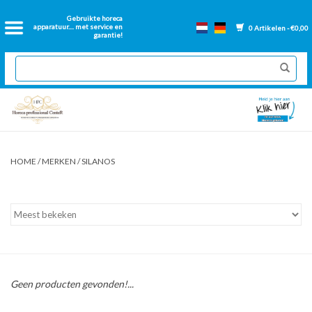
Home
Gebruikte horeca
apparatuur.... met service en
0 Artikelen - €0,00
garantie!
2dehands Horeca
Nieuwe apparatuur
Gereviseerde Bakwanden
HOME
/
MERKEN
/
SILANOS
GN Bakken
Onderdelen bakwanden
Ventilatie kanalen
Geen producten gevonden!...
Over ons