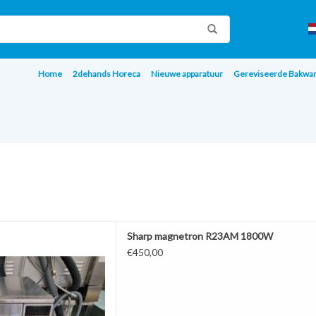
Home
2dehands Horeca
Nieuwe apparatuur
Gereviseerde Bakwa
 R23AM 1800W
Sharp magnetron R23AM 1800W
 WINKELWAGEN
€450,00