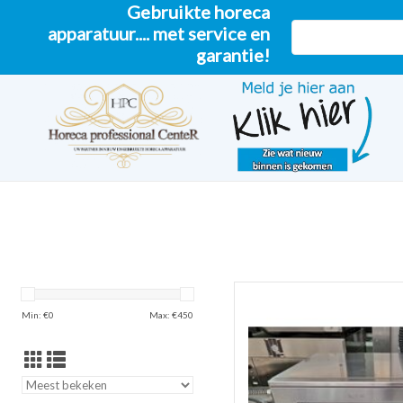
Gebruikte horeca
apparatuur.... met service en
garantie!
Sharp magnetron
Min: €
0
Max: €
450
TOEVOEGEN AAN