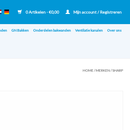
0 Artikelen - €0,00
Mijn account / Registreren
nden
GN Bakken
Onderdelen bakwanden
Ventilatie kanalen
Over ons
HOME
/
MERKEN
/
SHARP