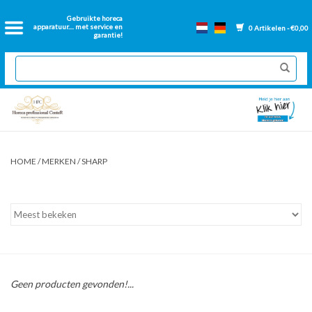
Home
Gebruikte horeca
apparatuur.... met service en
0 Artikelen - €0,00
garantie!
2dehands Horeca
Nieuwe apparatuur
Gereviseerde Bakwanden
HOME
/
MERKEN
/
SHARP
GN Bakken
Onderdelen bakwanden
Ventilatie kanalen
Geen producten gevonden!...
Over ons