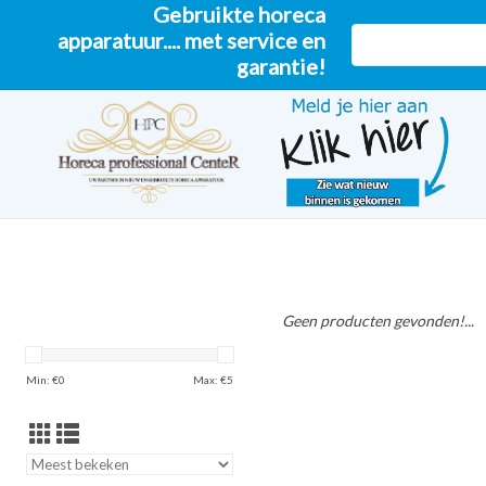
Gebruikte horeca
apparatuur.... met service en
garantie!
Geen producten gevonden!...
Min: €
0
Max: €
5