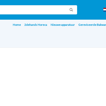
Home
2dehands Horeca
Nieuwe apparatuur
Gereviseerde Bakwa