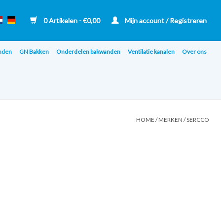
0 Artikelen - €0,00
Mijn account / Registreren
nden
GN Bakken
Onderdelen bakwanden
Ventilatie kanalen
Over ons
HOME
/
MERKEN
/
SERCCO