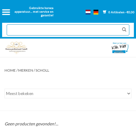
Home
Gebruikte horeca
apparatuur.... met service en
0 Artikelen - €0,00
garantie!
2dehands Horeca
Nieuwe apparatuur
Gereviseerde Bakwanden
HOME
/
MERKEN
/
SCHOLL
GN Bakken
Onderdelen bakwanden
Ventilatie kanalen
Geen producten gevonden!...
Over ons