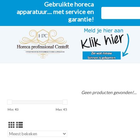
Gebruikte horeca
apparatuur.... met service en
garantie!
Geen producten gevonden!...
Min: €
0
Max: €
5