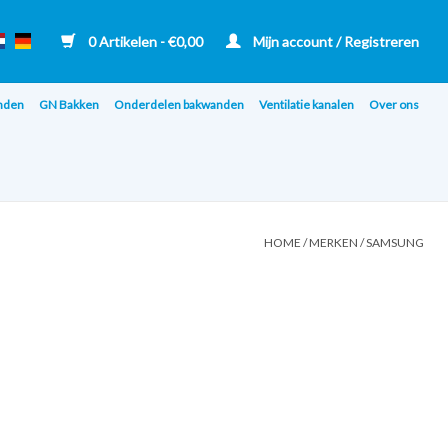
0 Artikelen - €0,00
Mijn account / Registreren
nden
GN Bakken
Onderdelen bakwanden
Ventilatie kanalen
Over ons
HOME
/
MERKEN
/
SAMSUNG