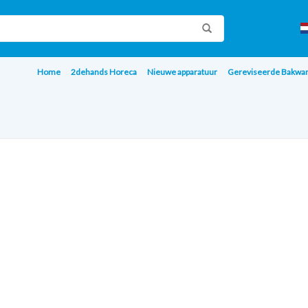
Home
2dehands Horeca
Nieuwe apparatuur
Gereviseerde Bakwa