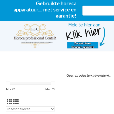
Gebruikte horeca
apparatuur.... met service en
garantie!
Geen producten gevonden!...
Min: €
0
Max: €
5