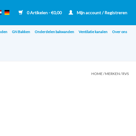
0 Artikelen - €0,00
Mijn account / Registreren
nden
GN Bakken
Onderdelen bakwanden
Ventilatie kanalen
Over ons
HOME
/
MERKEN
/
RVS