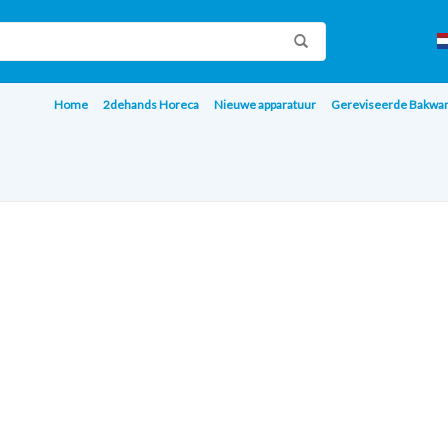
Home
2dehands Horeca
Nieuwe apparatuur
Gereviseerde Bakwa