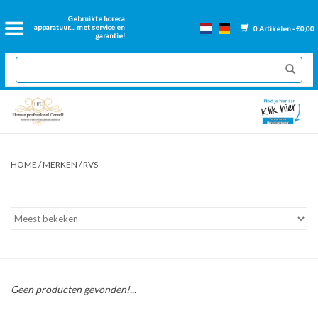
Home
Gebruikte horeca
apparatuur.... met service en
0 Artikelen - €0,00
garantie!
2dehands Horeca
Nieuwe apparatuur
Gereviseerde Bakwanden
HOME
/
MERKEN
/
RVS
GN Bakken
Onderdelen bakwanden
Ventilatie kanalen
Geen producten gevonden!...
Over ons