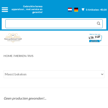
Home
Gebruikte horeca
apparatuur.... met service en
0 Artikelen - €0,00
garantie!
2dehands Horeca
Nieuwe apparatuur
Gereviseerde Bakwanden
HOME
/
MERKEN
/
RVS
GN Bakken
Onderdelen bakwanden
Ventilatie kanalen
Geen producten gevonden!...
Over ons