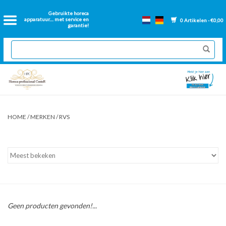
Home
Gebruikte horeca
apparatuur.... met service en
0 Artikelen - €0,00
garantie!
2dehands Horeca
Nieuwe apparatuur
Gereviseerde Bakwanden
HOME
/
MERKEN
/
RVS
GN Bakken
Onderdelen bakwanden
Ventilatie kanalen
Geen producten gevonden!...
Over ons