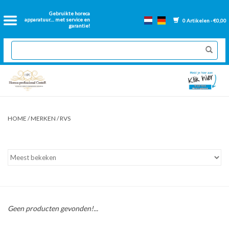
Home
Gebruikte horeca
apparatuur.... met service en
0 Artikelen - €0,00
garantie!
2dehands Horeca
Nieuwe apparatuur
Gereviseerde Bakwanden
HOME
/
MERKEN
/
RVS
GN Bakken
Onderdelen bakwanden
Ventilatie kanalen
Geen producten gevonden!...
Over ons