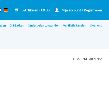
0 Artikelen - €0,00
Mijn account / Registreren
nden
GN Bakken
Onderdelen bakwanden
Ventilatie kanalen
Over ons
HOME
/
MERKEN
/
RVS