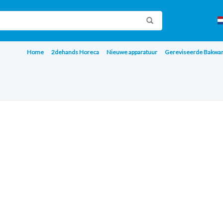
Home
2dehands Horeca
Nieuwe apparatuur
Gereviseerde Bakwa