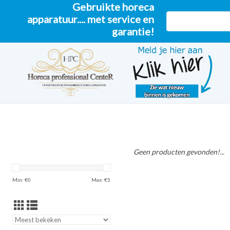
Gebruikte horeca
apparatuur.... met service en
garantie!
Geen producten gevonden!...
Min: €
0
Max: €
5