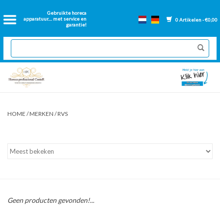
Home
Gebruikte horeca
apparatuur.... met service en
0 Artikelen - €0,00
garantie!
2dehands Horeca
Nieuwe apparatuur
Gereviseerde Bakwanden
HOME
/
MERKEN
/
RVS
GN Bakken
Onderdelen bakwanden
Ventilatie kanalen
Geen producten gevonden!...
Over ons