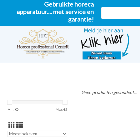
Gebruikte horeca
apparatuur.... met service en
garantie!
Geen producten gevonden!...
Min: €
0
Max: €
5