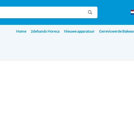
Home
2dehands Horeca
Nieuwe apparatuur
Gereviseerde Bakwa