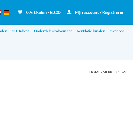
0 Artikelen - €0,00
Mijn account / Registreren
nden
GN Bakken
Onderdelen bakwanden
Ventilatie kanalen
Over ons
HOME
/
MERKEN
/
RVS