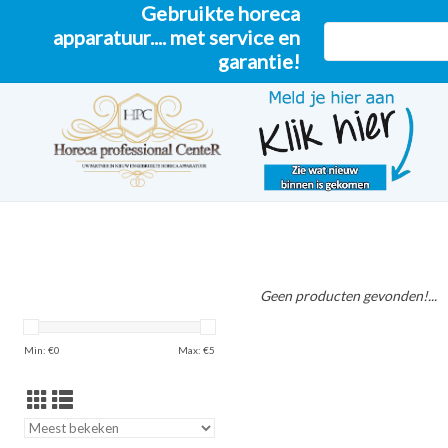
Gebruikte horeca
apparatuur.... met service en
garantie!
Geen producten gevonden!...
Min: €
0
Max: €
5