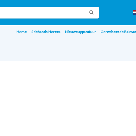
Home
2dehands Horeca
Nieuwe apparatuur
Gereviseerde Bakwa