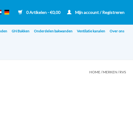
0 Artikelen - €0,00
Mijn account / Registreren
nden
GN Bakken
Onderdelen bakwanden
Ventilatie kanalen
Over ons
HOME
/
MERKEN
/
RVS