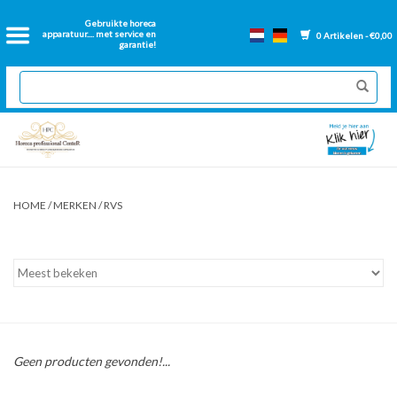
Home
Gebruikte horeca
apparatuur.... met service en
0 Artikelen - €0,00
garantie!
2dehands Horeca
Nieuwe apparatuur
Gereviseerde Bakwanden
HOME
/
MERKEN
/
RVS
GN Bakken
Onderdelen bakwanden
Ventilatie kanalen
Geen producten gevonden!...
Over ons