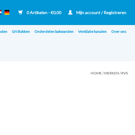
0 Artikelen - €0,00
Mijn account / Registreren
nden
GN Bakken
Onderdelen bakwanden
Ventilatie kanalen
Over ons
HOME
/
MERKEN
/
RVS