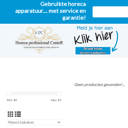
Gebruikte horeca
apparatuur.... met service en
garantie!
Geen producten gevonden!...
Min: €
0
Max: €
5