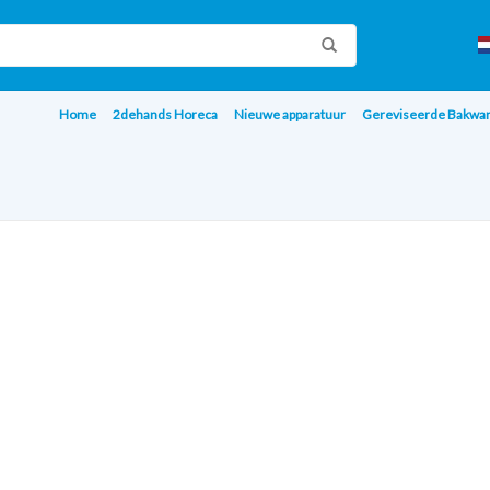
Home
2dehands Horeca
Nieuwe apparatuur
Gereviseerde Bakwa