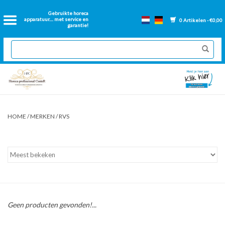
Home
Gebruikte horeca
apparatuur.... met service en
0 Artikelen - €0,00
garantie!
2dehands Horeca
Nieuwe apparatuur
Gereviseerde Bakwanden
HOME
/
MERKEN
/
RVS
GN Bakken
Onderdelen bakwanden
Ventilatie kanalen
Geen producten gevonden!...
Over ons