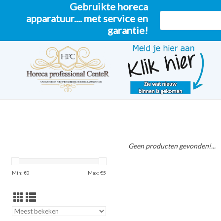
Gebruikte horeca
apparatuur.... met service en
garantie!
Geen producten gevonden!...
Min: €
0
Max: €
5