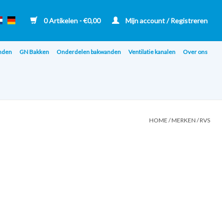
0 Artikelen - €0,00
Mijn account / Registreren
nden
GN Bakken
Onderdelen bakwanden
Ventilatie kanalen
Over ons
HOME
/
MERKEN
/
RVS