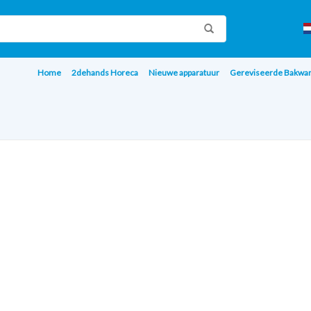
Home
2dehands Horeca
Nieuwe apparatuur
Gereviseerde Bakwa