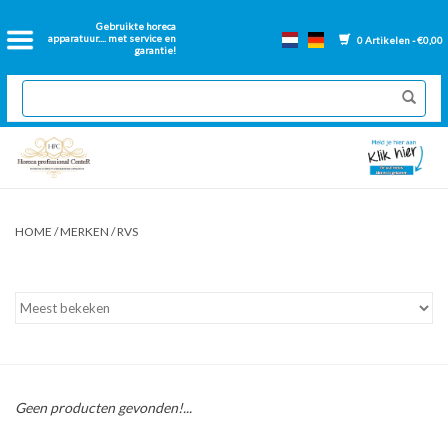
Home
Gebruikte horeca
apparatuur.... met service en
0 Artikelen - €0,00
garantie!
2dehands Horeca
Nieuwe apparatuur
Gereviseerde Bakwanden
HOME
/
MERKEN
/
RVS
GN Bakken
Onderdelen bakwanden
Ventilatie kanalen
Geen producten gevonden!...
Over ons