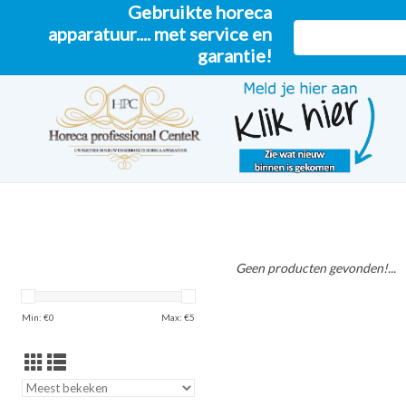
Gebruikte horeca
apparatuur.... met service en
garantie!
Geen producten gevonden!...
Min: €
0
Max: €
5