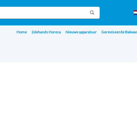
Home
2dehands Horeca
Nieuwe apparatuur
Gereviseerde Bakwa