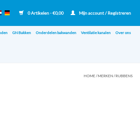
0 Artikelen - €0,00
Mijn account / Registreren
nden
GN Bakken
Onderdelen bakwanden
Ventilatie kanalen
Over ons
HOME
/
MERKEN
/
RUBBENS