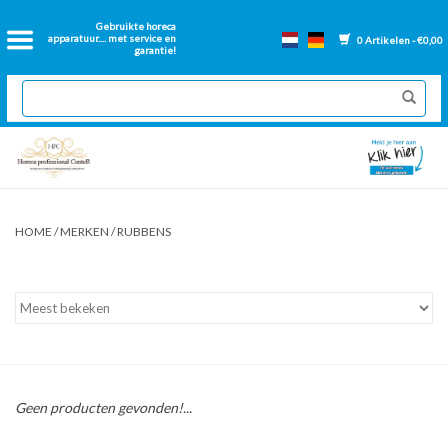
Home
Gebruikte horeca
apparatuur.... met service en
0 Artikelen - €0,00
garantie!
2dehands Horeca
Nieuwe apparatuur
Gereviseerde Bakwanden
HOME
/
MERKEN
/
RUBBENS
GN Bakken
Onderdelen bakwanden
Ventilatie kanalen
Geen producten gevonden!...
Over ons