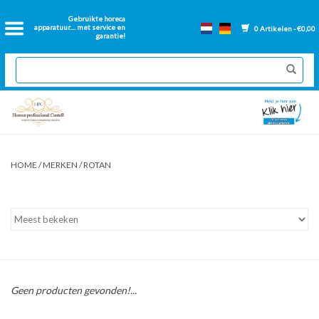
Home
Gebruikte horeca
apparatuur.... met service en
0 Artikelen - €0,00
garantie!
2dehands Horeca
Nieuwe apparatuur
Gereviseerde Bakwanden
HOME
/
MERKEN
/
ROTAN
GN Bakken
Onderdelen bakwanden
Ventilatie kanalen
Geen producten gevonden!...
Over ons