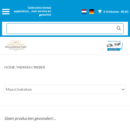
Home
Gebruikte horeca
apparatuur.... met service en
0 Artikelen - €0,00
garantie!
2dehands Horeca
Nieuwe apparatuur
Gereviseerde Bakwanden
HOME
/
MERKEN
/
RIEBER
GN Bakken
Onderdelen bakwanden
Ventilatie kanalen
Geen producten gevonden!...
Over ons